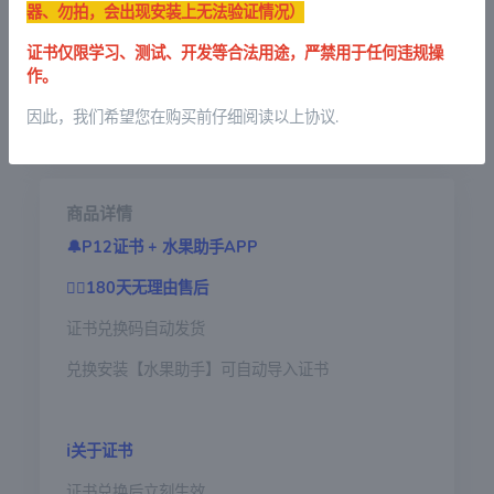
器、勿拍，会出现安装上无法验证情况）
微信支付(备用)
支付宝(备用)
证书仅限学习、测试、开发等合法用途，严禁用于任何违规操
作。
提交订单
因此，我们希望您在购买前仔细阅读以上协议.
商品详情
🔔
P12证书 + 水果助手APP
👉🏼
180天无理由售后
证书兑换码自动发货
兑换安装【水果助手】可自动导入证书
ℹ️
关于证书
证书兑换后立刻生效