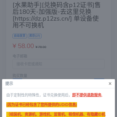
[水果助手][兑换码含p12证书]售
后180天-加强版-去这里兑换
[https://dz.p12zs.cn/] 单设备使
用不可换机
自动发货
库存(27)
¥ 58.00
¥ 78.00
电子邮箱
购买数量
×
提示
-
+
由于定制性的特殊性，证书兑换使用后，
即不提供退款服务,
支付方式
支付宝(推荐)
微信支付(推荐)
(因为证书已经包含了您所提供的UDID信息)
（组装机、资源机、游戏机、监管机、租借机器、有隐藏ID机