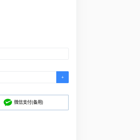
+
微信支付(备用)